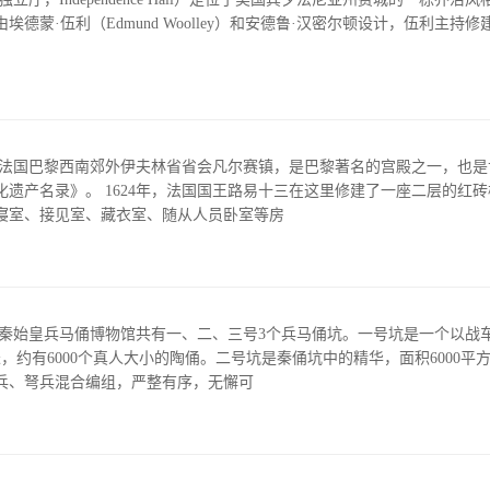
，由埃德蒙·伍利（Edmund Woolley）和安德鲁·汉密尔顿设计，伍利主持
于法国巴黎西南郊外伊夫林省省会凡尔赛镇，是巴黎著名的宫殿之一，也是
在这里修建了一座二层的红砖楼房，用作狩猎
寝室、接见室、藏衣室、随从人员卧室等房
 秦始皇兵马俑博物馆共有一、二、三号3个兵马俑坑。一号坑是一个以战
米，约有6000个真人大小的陶俑。二号坑是秦俑坑中的精华，面积6000平
兵、弩兵混合编组，严整有序，无懈可