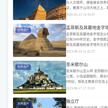
与人文情怀，便是被全世界
证，散落于山河大地之上，
2026-05-21 14:16:47
孟菲斯及其墓地金字
世界遗产
孟菲斯及其墓地金字塔怎么
已有5000年历史。金字塔
斯及其墓地和金字塔作为文
2023-06-19 11:42:57
圣米歇尔山
世界遗产
圣米歇尔山怎么样 圣弥额尔山（M
公里。小岛呈圆锥形，周长9
8世纪，枢机主教奥贝在岛
2023-06-17 17:33:03
独立厅
世界遗产
简介 美国独立纪念馆（又称独立厅，Independence Hall）是位于美国宾夕法尼亚州费城的一栋乔治风格的红砖建筑物。