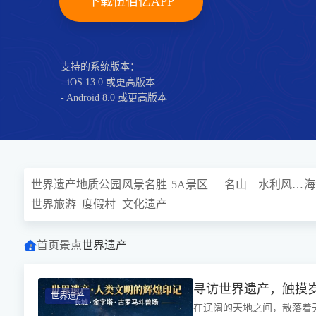
下载伍佰亿APP
支持的系统版本：
- iOS 13.0 或更高版本
- Android 8.0 或更高版本
世界遗产
地质公园
风景名胜
5A景区
名山
水利风景区
海
世界旅游
度假村
文化遗产
首页
景点
世界遗产
寻访世界遗产，触摸
世界遗产
在辽阔的天地之间，散落着