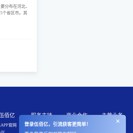
主要分布在河北、
5个省区市。其
伍佰亿
服务支持
商业合作
主营业务
登录伍佰亿，引流获客更简单！
APP官网
伍佰亿会员
推广服务
引流获客
协议
头像加V
战略合作
网站建设