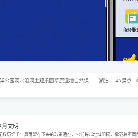
洋公园
洞穴溶洞
主题乐园
草原湿地
自然保护区
湖泊
4A景点
岁月文明
无数历经千年风雨留存下来的珍贵遗存，它们跨越地域阻隔，承载着不同