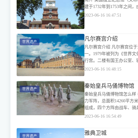
建于1732年到1753年之间
2023-06-16 16:47:51
凡尔赛宫介绍
世界遗产
凡尔赛宫介绍 凡尔赛宫位
一。1979年被列为《世界文化遗产名录》。 1624年，法国国王路易十三
行宫。二楼有国王办公室、
2023-06-16 16:48:15
秦始皇兵马俑博物馆
世界遗产
秦始皇兵马俑博物馆怎么样
力军阵，总面积14260平方
组成，四个方阵由战车、骑
2023-06-16 16:54:49
雅典卫城
世界遗产