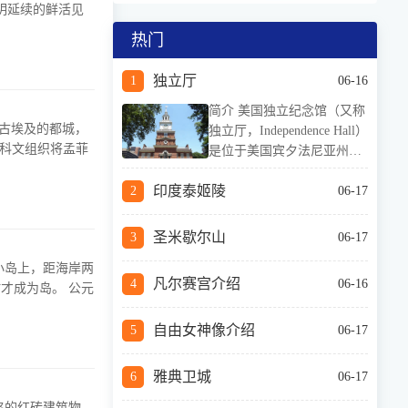
明延续的鲜活见
热门
独立厅
06-16
简介 美国独立纪念馆（又称
古埃及的都城，
独立厅，Independence Hall）
教科文组织将孟菲
是位于美国宾夕法尼亚州费
城的一栋乔治风格的红砖建
印度泰姬陵
筑物。建于1732年到1753年
06-17
之间，由埃德蒙·伍利（Edm
und Woolley）和安德鲁·汉密
圣米歇尔山
06-17
尔顿设计，伍利主持修建。
省一小岛上，距海岸两
该建筑最高
凡尔赛宫介绍
06-16
为岛。 公元
自由女神像介绍
06-17
雅典卫城
06-17