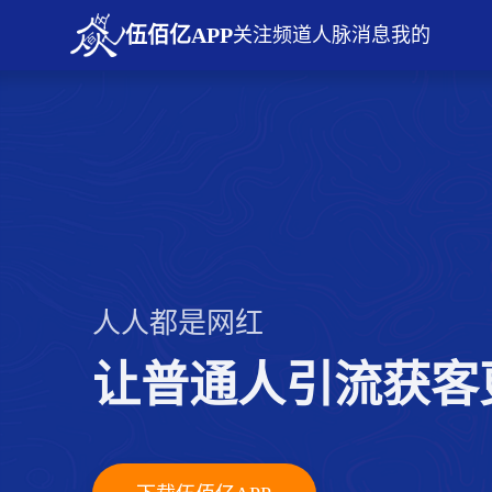
伍佰亿APP
关注
频道
人脉
消息
我的
人人都是网红
让普通人引流获客