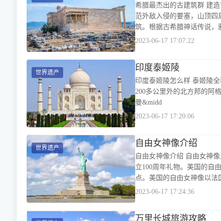
希腊最杰出的古建筑群 建造背景 雅典卫城位于雅典市中心的卫城山丘上，始建于公元前580年。最初，卫城是用于防
范外敌入侵的要塞，山顶四
筑。根据古希腊神话传说，
2023-06-17 17:07:22
印度泰姬陵
世界遗产
印度泰姬陵怎么样 泰姬陵全
200多公里外的北方邦的阿
曼&midd
2023-06-17 17:20:06
自由女神像介绍
世界遗产
自由女神像介绍 自由女神像又称为自
立100周年礼物。美国的
点。美国的自由女神像以法
2023-06-17 17:24:36
万里长城旅游攻略