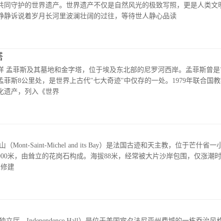
共同守护的世界遗产。世界遗产不仅是自然风光的极致写照，更是人类文
静静诉说着岁月长河里波澜壮阔的过往，等待世人静心品读
塔
样 孟菲斯及其墓地和金字塔，位于埃及东北部的尼罗河西岸。孟菲斯曾是
距孟菲斯8公里处，是世界上古代"七大奇迹"中仅存的一处。1979年联合国
化遗产，列入《世界
ont-Saint-Michel and its Bay）是法国古迹和天主教，位于芒什
00米，由耸立的花岗石构成。海拔88米，经常被大片沙岸包围，仅涨潮时才成
上修建