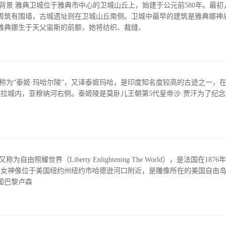
周筑有围墙，古城遗址则在卫城山丘南侧。卫城中最早的建筑是雅典娜神
雅典娜生于天父宙斯的前额，她将纺织、裁缝、
称为“泰姬·玛哈尔陵”，又译泰姬玛哈，是印度知名度较高的古迹之一，
格拉城内，亚穆纳河右侧。泰姬陵是莫卧儿王朝第5代皇帝沙·贾汗为了纪
由照耀世界（Liberty Enlightening The World），是法国在18
自由女神像位于美国纽约州纽约市哈德逊河口附近，是雕像所在的美国自由
国巴黎卢森