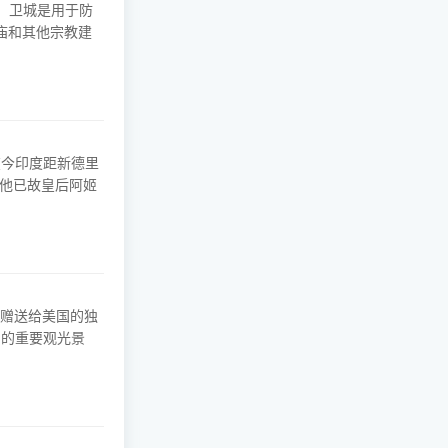
庙和其他宗教建
在今印度距新德里
念他已故皇后阿姬
76年赠送给美国的独
岛的重要观光景