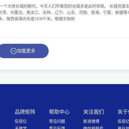
后一个大修长城的朝代，今天人们所看到的长城多是此时修筑。 长城资源
甘肃、内蒙古、黑龙江、吉林、辽宁、山东、河南、青海、宁夏、新疆等1
米，陕西省境内长度1838千米。根据文物和
加载更多
品牌矩阵
帮助中心
关注我们
关于
伍佰亿
常见问题
新浪微博
伍佰亿
天使学
意见反馈
微信视频号
用户